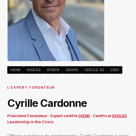
IHEMI
INSEAD
AFNOR
CNAPS
CERCLE K2
CRSI
L'EXPERT FONDATEUR
Cyrille Cardonne
Président Fondateur · Expert certifié
IHEMI
· Certificat
INSEAD
Leadership in the Crisis
Officier supérieur de gendarmerie, Cyrille Cardonne a servi