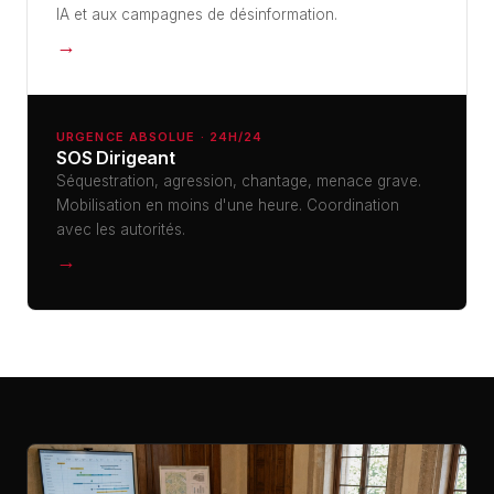
IA et aux campagnes de désinformation.
→
URGENCE ABSOLUE · 24H/24
SOS Dirigeant
Séquestration, agression, chantage, menace grave.
Mobilisation en moins d'une heure. Coordination
avec les autorités.
→