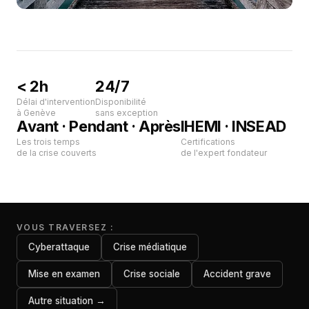
< 2h
24/7
Délai d'intervention
Disponibilité
à Genève
sans exception
Avant · Pendant · Après
IHEMI · INSEAD
Les trois temps
Certifications
de la crise couverts
de l'expert fondateur
VOUS TRAVERSEZ :
Cyberattaque
Crise médiatique
Mise en examen
Crise sociale
Accident grave
Autre situation →