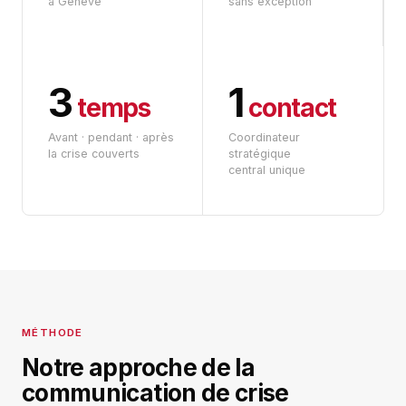
à Genève
sans exception
3
1
temps
contact
Avant · pendant · après
Coordinateur
la crise couverts
stratégique
central unique
MÉTHODE
Notre approche de la
communication de crise